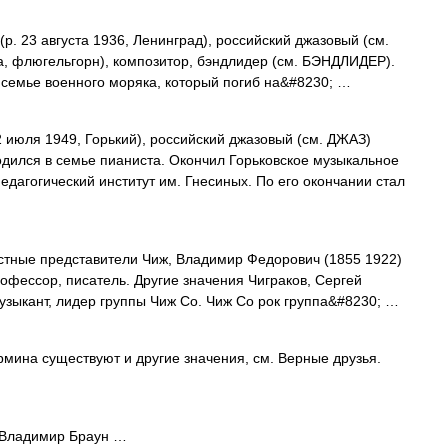
р. 23 августа 1936, Ленинград), российский джазовый (см.
а, флюгельгорн), композитор, бэндлидер (см. БЭНДЛИДЕР).
 семье военного моряка, который погиб на&#8230; …
2 июля 1949, Горький), российский джазовый (см. ДЖАЗ)
одился в семье пианиста. Окончил Горьковское музыкальное
дагогический институт им. Гнесиных. По его окончании стал
тные представители Чиж, Владимир Федорович (1855 1922)
офессор, писатель. Другие значения Чиграков, Сергей
узыкант, лидер группы Чиж Co. Чиж Co рок группа&#8230; …
рмина существуют и другие значения, см. Верные друзья.
Владимир Браун …