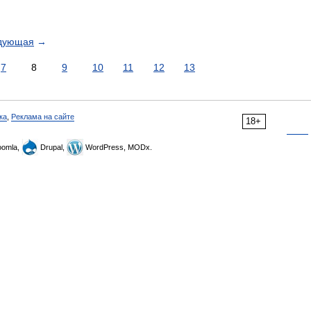
дующая
→
7
8
9
10
11
12
13
ка
,
Реклама на сайте
18+
omla,
Drupal,
WordPress, MODx.