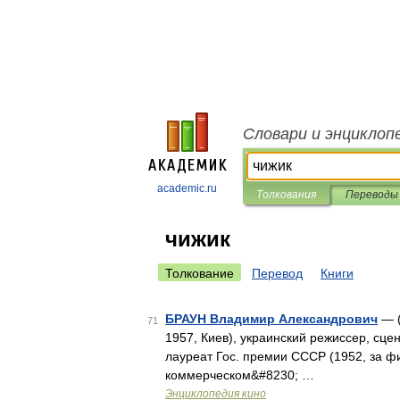
Словари и энциклоп
academic.ru
Толкования
Переводы
чижик
Толкование
Перевод
Книги
БРАУН Владимир Александрович
— (
71
1957, Киев), украинский режиссер, сце
лауреат Гос. премии СССР (1952, за ф
коммерческом&#8230; …
Энциклопедия кино