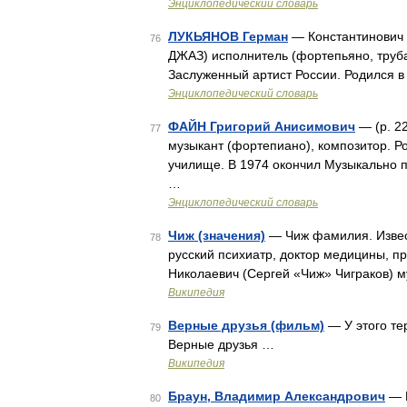
Энциклопедический словарь
ЛУКЬЯНОВ Герман
— Константинович (
76
ДЖАЗ) исполнитель (фортепьяно, труб
Заслуженный артист России. Родился в
Энциклопедический словарь
ФАЙН Григорий Анисимович
— (р. 2
77
музыкант (фортепиано), композитор. Р
училище. В 1974 окончил Музыкально пе
…
Энциклопедический словарь
Чиж (значения)
— Чиж фамилия. Извес
78
русский психиатр, доктор медицины, пр
Николаевич (Сергей «Чиж» Чиграков) м
Википедия
Верные друзья (фильм)
— У этого те
79
Верные друзья …
Википедия
Браун, Владимир Александрович
— 
80