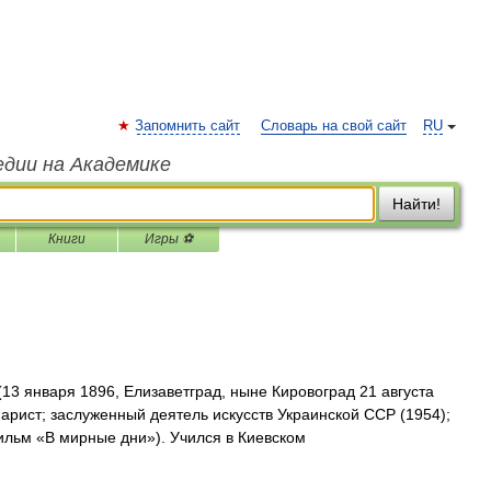
Запомнить сайт
Словарь на свой сайт
RU
едии на Академике
Найти!
Книги
Игры ⚽
13 января 1896, Елизаветград, ныне Кировоград 21 августа
нарист; заслуженный деятель искусств Украинской ССР (1954);
ильм «В мирные дни»). Учился в Киевском