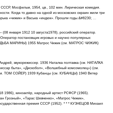
ССР, Мосфильм, 1954, цв., 102 мин. Лирическая комедия.
сти. Когда то давно на одной из московских окраин жили три
рька «чижик» и Васька «индюк». Прошли годы.&#8230; …
 (08 января 1912 10 августа1978), российский оператор.
. Оператор постановщик игровых и научно популярных
СУДЬБА МАРИНЫ) 1955 Матрос Чижик (см. МАТРОС ЧИЖИК)
рей, звукорежиссер. 1936 Наталка полтавка (см. НАТАЛКА
иссар быта», «Дискобол», «Волшебный комсомолец») (см.
. ТОМ СОЙЕР) 1939 Кубанцы (см. КУБАНЦЫ) 1940 Ветер
8 1986), киноактёр, народный артист РСФСР (1965).
н Грозный», «Тарас Шевченко», «Матрос Чижик»,
осударственная премия СССР (1952). * * * КУЗНЕЦОВ Михаил