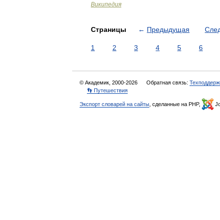
Википедия
Страницы
←
Предыдущая
Сле
1
2
3
4
5
6
© Академик, 2000-2026
Обратная связь:
Техподдерж
👣 Путешествия
Экспорт словарей на сайты
, сделанные на PHP,
Jo